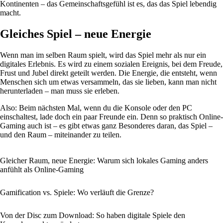
Kontinenten – das Gemeinschaftsgefühl ist es, das das Spiel lebendig
macht.
Gleiches Spiel – neue Energie
Wenn man im selben Raum spielt, wird das Spiel mehr als nur ein
digitales Erlebnis. Es wird zu einem sozialen Ereignis, bei dem Freude,
Frust und Jubel direkt geteilt werden. Die Energie, die entsteht, wenn
Menschen sich um etwas versammeln, das sie lieben, kann man nicht
herunterladen – man muss sie erleben.
Also: Beim nächsten Mal, wenn du die Konsole oder den PC
einschaltest, lade doch ein paar Freunde ein. Denn so praktisch Online-
Gaming auch ist – es gibt etwas ganz Besonderes daran, das Spiel –
und den Raum – miteinander zu teilen.
Gleicher Raum, neue Energie: Warum sich lokales Gaming anders
anfühlt als Online-Gaming
Gamification vs. Spiele: Wo verläuft die Grenze?
Von der Disc zum Download: So haben digitale Spiele den