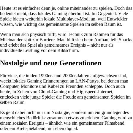
Heute ist es einfacher denn je, online miteinander zu spielen. Doch das
bedeutet nicht, dass lokales Gaming überholt ist. Im Gegenteil: Viele
Spiele bieten weiterhin lokale Multiplayer-Modi an, weil Entwickler
wissen, wie wichtig das gemeinsame Spielen im selben Raum ist.
Wenn man sich physisch trifft, wird Technik zum Rahmen für das
Miteinander statt zur Barriere. Man hilft sich beim Aufbau, teilt Snacks
und erlebt das Spiel als gemeinsames Ereignis – nicht nur als
individuelle Leistung vor dem Bildschirm.
Nostalgie und neue Generationen
Für viele, die in den 1990er- und 2000er-Jahren aufgewachsen sind,
weckt lokales Gaming Erinnerungen an LAN-Partys, bei denen man
Computer, Monitore und Kabel zu Freunden schleppte. Doch auch
heute, in Zeiten von Cloud-Gaming und Highspeed-Internet,
entdecken viele junge Spieler die Freude am gemeinsamen Spielen im
selben Raum.
Es geht dabei nicht nur um Nostalgie, sondern um ein grundlegendes
menschliches Bedürfnis: zusammen etwas zu erleben. Gaming wird zu
einem sozialen Ereignis – ähnlich wie ein gemeinsamer Filmabend
oder ein Brettspielabend, nur eben digital.